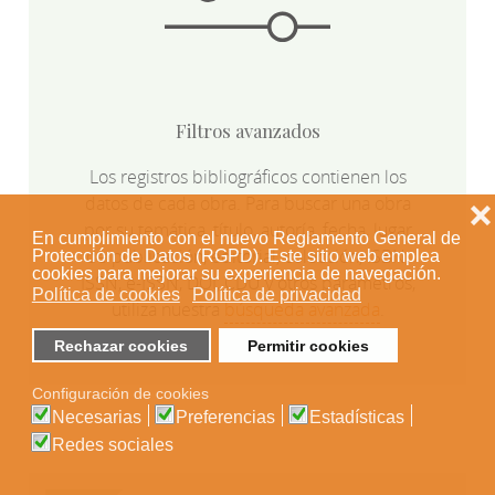
Filtros avanzados
Los registros bibliográficos contienen los
datos de cada obra. Para buscar una obra
❌
por su temática, título, autoría, fecha, lugar
En cumplimiento con el nuevo Reglamento General de
de publicación, editorial, colección, ISBN,
Protección de Datos (RGPD). Este sitio web emplea
cookies para mejorar su experiencia de navegación.
ISSN, e-ISSN, DOI, CDU y otros parámetros,
Política de cookies
Política de privacidad
utiliza nuestra
búsqueda avanzada
.
Rechazar cookies
Permitir cookies
Configuración de cookies
Necesarias
Preferencias
Estadísticas
Redes sociales