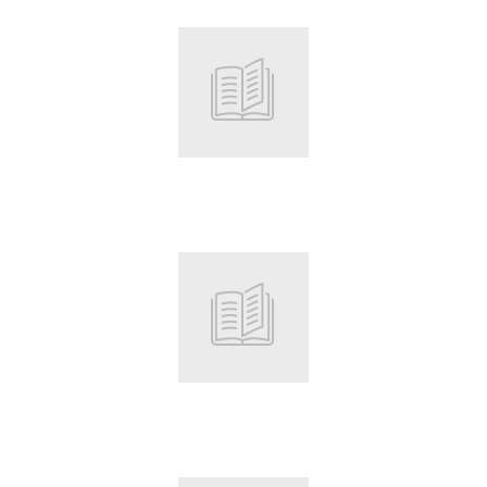
Root
Root