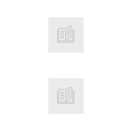
Root
Root