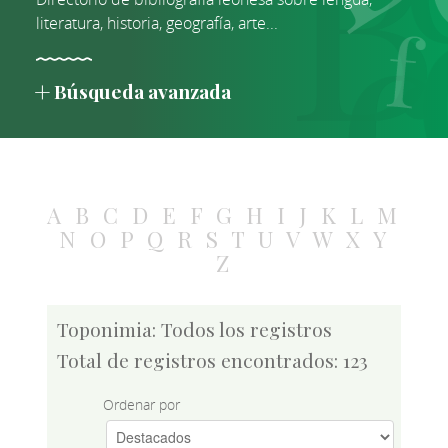
literatura, historia, geografía, arte...
Búsqueda avanzada
A
B
C
D
E
F
G
H
I
J
K
L
M
N
O
P
Q
R
S
T
U
V
W
X
Y
Z
Toponimia: Todos los registros
Total de registros encontrados: 123
Ordenar por