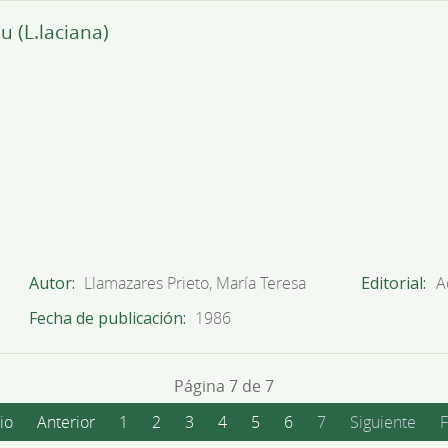
 (L.laciana)
Autor
Llamazares Prieto, María Teresa
Editorial
A
Fecha de publicación
1986
Página 7 de 7
cio
Anterior
1
2
3
4
5
6
7
Siguiente
F