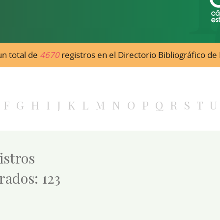
n total de
4670
registros en el Directorio Bibliográfico d
F
G
H
I
J
K
L
M
N
O
P
Q
R
S
T
U
istros
rados: 123