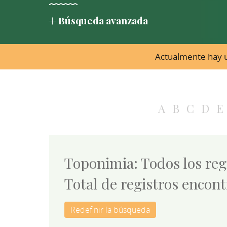
Búsqueda avanzada
Actualmente hay u
A
B
C
D
E
Toponimia: Todos los reg
Total de registros encont
Redefinir la búsqueda