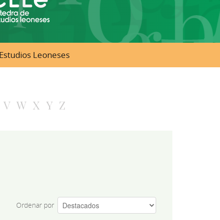
e Estudios Leoneses
V
W
X
Y
Z
Ordenar por