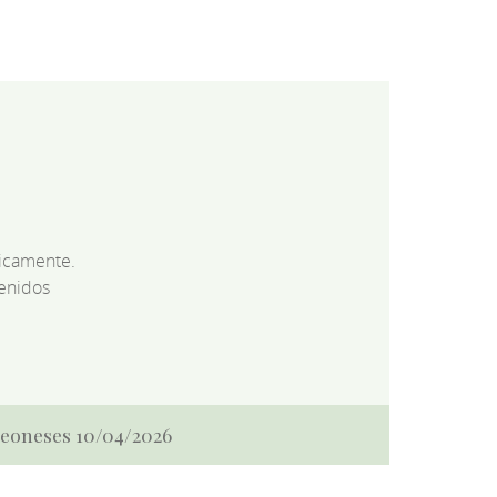
dicamente.
enidos
 Leoneses 10/04/2026