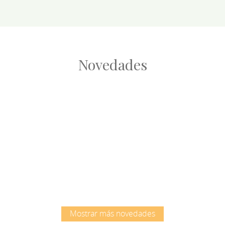
Novedades
Root
Root
Mostrar más novedades