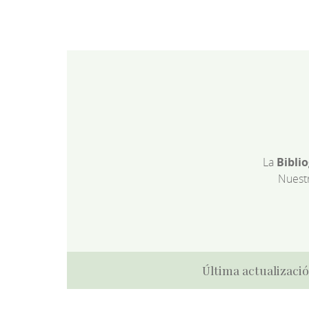
La
Bibli
Nuest
Última actualizació