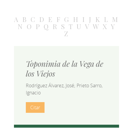
A
B
C
D
E
F
G
H
I
J
K
L
M
N
O
P
Q
R
S
T
U
V
W
X
Y
Z
Toponimia de la Vega de
los Viejos
Rodríguez Álvarez, José; Prieto Sarro,
Ignacio
Citar