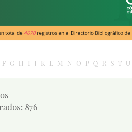
n total de
4670
registros en el Directorio Bibliográfico d
F
G
H
I
J
K
L
M
N
O
P
Q
R
S
T
U
ros
rados: 876