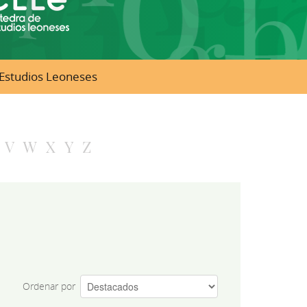
e Estudios Leoneses
V
W
X
Y
Z
Ordenar por