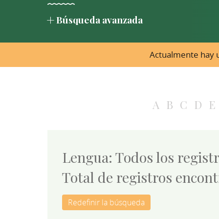
Búsqueda avanzada
Actualmente hay u
A
B
C
D
E
Lengua: Todos los regist
Total de registros encont
Redefinir la búsqueda