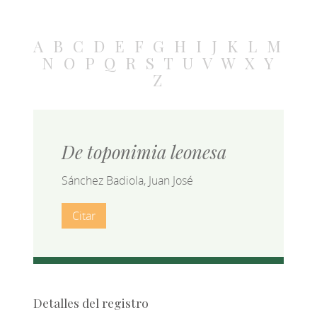
A
B
C
D
E
F
G
H
I
J
K
L
M
N
O
P
Q
R
S
T
U
V
W
X
Y
Z
De toponimia leonesa
Sánchez Badiola, Juan José
Citar
Detalles del registro