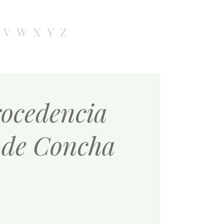
V
W
X
Y
Z
rocedencia
' de Concha