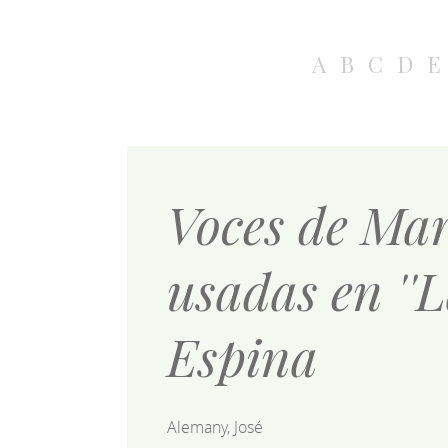
A
B
C
D
E
Voces de Mar
usadas en ''
Espina
Alemany, José