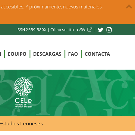
s accesibles. Y próximamente, nuevos materiales.
ISSN 2659-580X |
Cómo se cita la
BEL
|
N
EQUIPO
DESCARGAS
FAQ
CONTACTA
e Estudios Leoneses