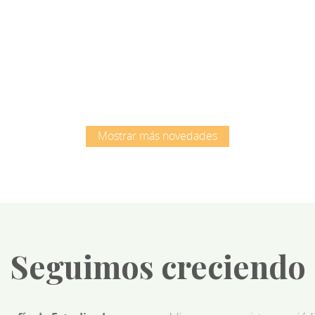
Root
Root
Mostrar más novedades
Seguimos creciendo