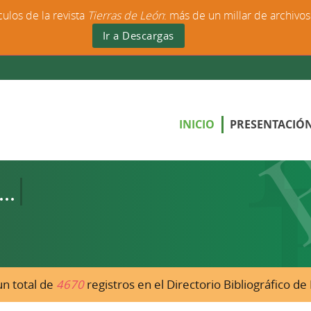
culos de la revista
Tierras de León
: más de un millar de archivo
Ir a Descargas
INICIO
PRESENTACIÓ
n total de
4670
registros en el Directorio Bibliográfico d