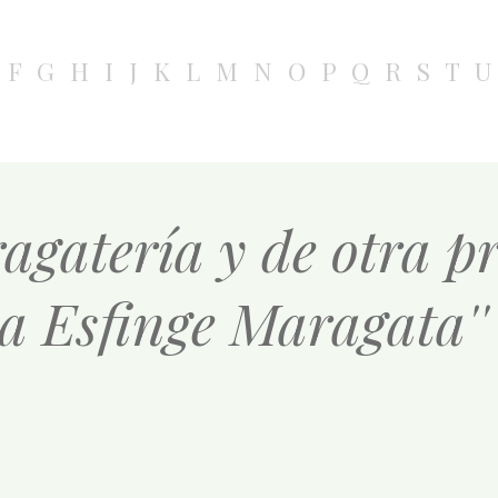
F
G
H
I
J
K
L
M
N
O
P
Q
R
S
T
U
agatería y de otra p
La Esfinge Maragata'