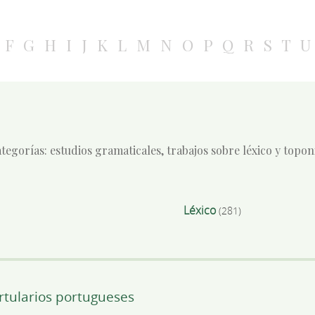
F
G
H
I
J
K
L
M
N
O
P
Q
R
S
T
U
tegorías: estudios gramaticales, trabajos sobre léxico y topo
Léxico
(281)
artularios portugueses