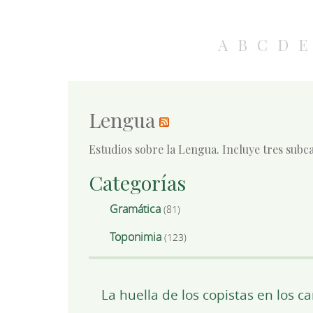
A
B
C
D
E
Lengua
Estudios sobre la Lengua. Incluye tres subca
Categorías
Gramática
(81)
Toponimia
(123)
La huella de los copistas en los c