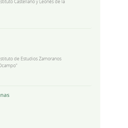
nstituto Castellano y Leonés de la
nstituto de Estudios Zamoranos
 Ocampo"
anas