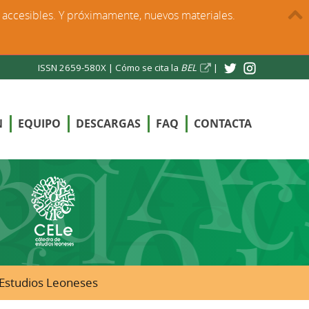
s accesibles. Y próximamente, nuevos materiales.
ISSN 2659-580X |
Cómo se cita la
BEL
|
N
EQUIPO
DESCARGAS
FAQ
CONTACTA
e Estudios Leoneses