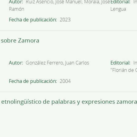
Autor
Ruiz Asencio, José Manuel; Morala, José
Editorial
I
Ramón
Lengua
Fecha de publicación
2023
er sobre Zamora
Autor
González Ferrero, Juan Carlos
Editorial
I
"Florián de
Fecha de publicación
2004
o etnolingüístico de palabras y expresiones zamor