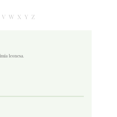
V
W
X
Y
Z
nimia leonesa.