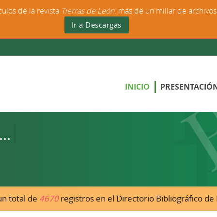
culos de la revista
Tierras de León
: más de un millar de archivo
Ir a Descargas
INICIO
PRESENTACIÓ
n total de
4670
registros en el Directorio Bibliográfico d