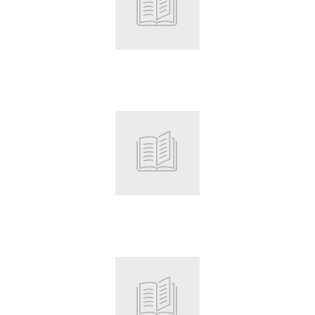
Root
Root