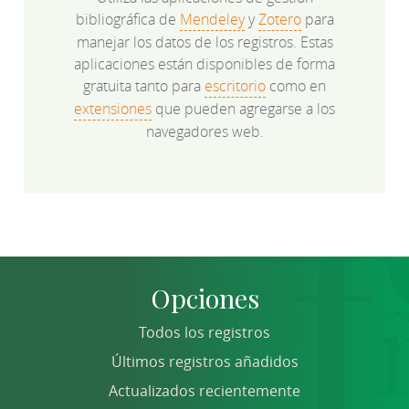
bibliográfica de
Mendeley
y
Zotero
para
manejar los datos de los registros. Estas
aplicaciones están disponibles de forma
gratuita tanto para
escritorio
como en
extensiones
que pueden agregarse a los
navegadores web.
Opciones
Todos los registros
Últimos registros añadidos
Actualizados recientemente