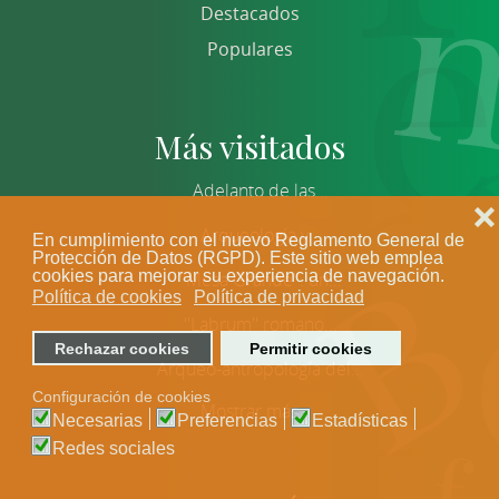
Destacados
Populares
Más visitados
Adelanto de las...
❌
Arqueología y...
En cumplimiento con el nuevo Reglamento General de
Protección de Datos (RGPD). Este sitio web emplea
cookies para mejorar su experiencia de navegación.
''Mesa Grande'': un...
Política de cookies
Política de privacidad
''Labrum'' romano...
Rechazar cookies
Permitir cookies
Arqueo-antropología del...
Configuración de cookies
Mostrar más
Necesarias
Preferencias
Estadísticas
Redes sociales