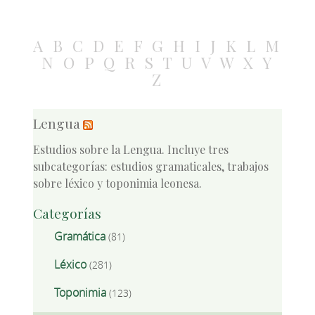
A
B
C
D
E
F
G
H
I
J
K
L
M
N
O
P
Q
R
S
T
U
V
W
X
Y
Z
Lengua
Estudios sobre la Lengua. Incluye tres
subcategorías: estudios gramaticales, trabajos
sobre léxico y toponimia leonesa.
Categorías
Gramática
(81)
Léxico
(281)
Toponimia
(123)