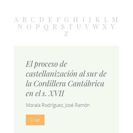
A
B
C
D
E
F
G
H
I
J
K
L
M
N
O
P
Q
R
S
T
U
V
W
X
Y
Z
El proceso de
castellanización al sur de
la Cordillera Cantábrica
en el s. XVII
Morala Rodríguez, José Ramón
Citar