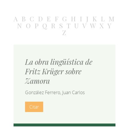
A
B
C
D
E
F
G
H
I
J
K
L
M
N
O
P
Q
R
S
T
U
V
W
X
Y
Z
La obra lingüística de
Fritz Krüger sobre
Zamora
González Ferrero, Juan Carlos
Citar