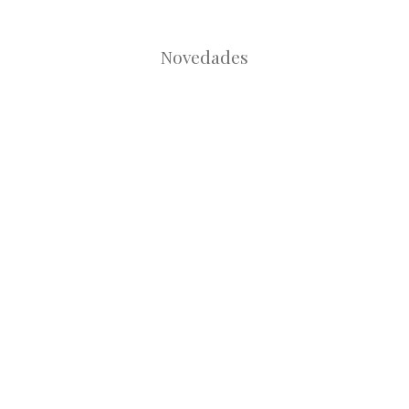
Novedades
Root
Root