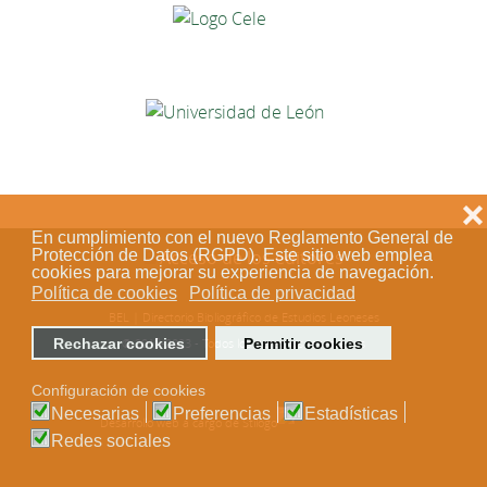
❌
En cumplimiento con el nuevo Reglamento General de
Acceso de los editores
Protección de Datos (RGPD). Este sitio web emplea
cookies para mejorar su experiencia de navegación.
Política de cookies
Política de privacidad
BEL | Directorio Bibliográfico de Estudios Leoneses
© 2018-2023 - Todos los derechos reservados
Rechazar cookies
Permitir cookies
Configuración de cookies
Necesarias
Preferencias
Estadísticas
Desarrollo web a cargo de Stílogo
Redes sociales