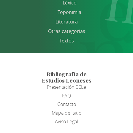
Léxico
Toponimia
Literatura
Otras categorías
Textos
Bibliografía de
Estudios Leoneses
Presentación CELe
FAQ
Contacto
Mapa del sitio
Aviso Legal