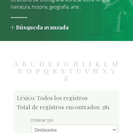
literatura, historia, geografía, arte...
Búsqueda avanzada
A
B
C
D
E
F
G
H
I
J
K
L
M
N
O
P
Q
R
S
T
U
V
W
X
Y
Z
Léxico: Todos los registros
Total de registros encontrados: 281
Ordenar por