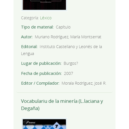
Categoría:
Léxico
Tipo de material
Capítulo
Autor
Muriano Rodríguez, María Montserrat
Editorial
Instituto Castellano y Leonés de la
Lengua
Lugar de publicación
Burgos?
Fecha de publicación
2007
Editor / Compilador
Morala Rodríguez, José R.
Vocabulariu de la minería (L.laciana y
Degaña)