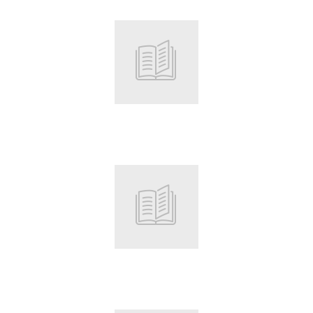
Root
Root