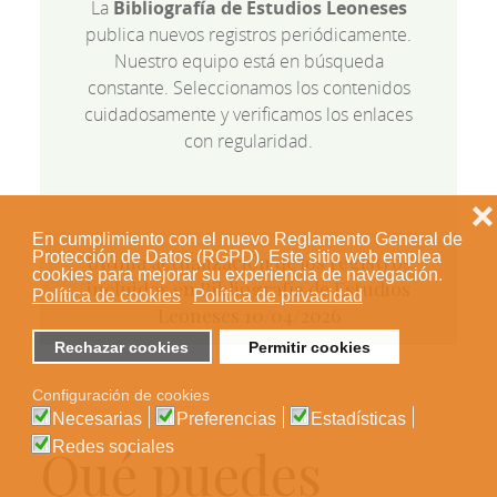
La
Bibliografía de Estudios Leoneses
publica nuevos registros periódicamente.
Nuestro equipo está en búsqueda
constante. Seleccionamos los contenidos
cuidadosamente y verificamos los enlaces
con regularidad.
❌
En cumplimiento con el nuevo Reglamento General de
Protección de Datos (RGPD). Este sitio web emplea
Última actualización de los registros
cookies para mejorar su experiencia de navegación.
incluidos en Bibliografía de Estudios
Política de cookies
Política de privacidad
Leoneses 10/04/2026
Rechazar cookies
Permitir cookies
Configuración de cookies
Necesarias
Preferencias
Estadísticas
Redes sociales
Qué puedes