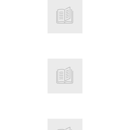
Root
Root