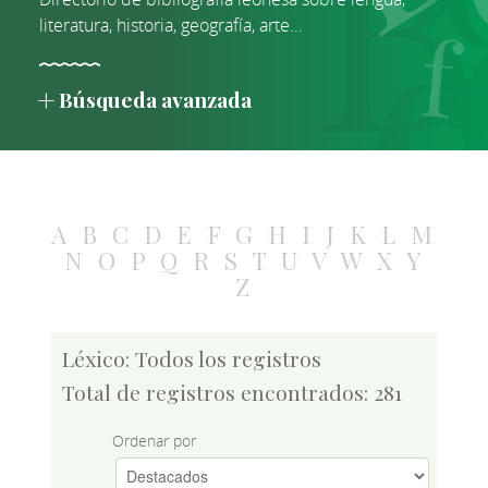
literatura, historia, geografía, arte...
Búsqueda avanzada
A
B
C
D
E
F
G
H
I
J
K
L
M
N
O
P
Q
R
S
T
U
V
W
X
Y
Z
Léxico: Todos los registros
Total de registros encontrados: 281
Ordenar por