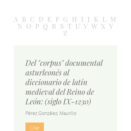
A
B
C
D
E
F
G
H
I
J
K
L
M
N
O
P
Q
R
S
T
U
V
W
X
Y
Z
Del "corpus" documental
asturleonés al
diccionario de latín
medieval del Reino de
León: (siglo IX-1230)
Pérez González, Maurilio
Citar