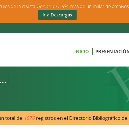
culos de la revista
Tierras de León
: más de un millar de archivo
Ir a Descargas
INICIO
PRESENTACIÓ
n total de
4670
registros en el Directorio Bibliográfico d