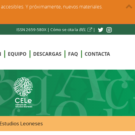
s accesibles. Y próximamente, nuevos materiales.
ISSN 2659-580X |
Cómo se cita la
BEL
|
N
EQUIPO
DESCARGAS
FAQ
CONTACTA
e Estudios Leoneses