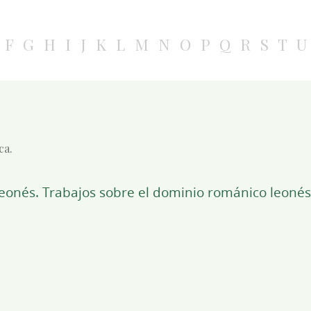
F
G
H
I
J
K
L
M
N
O
P
Q
R
S
T
U
ca.
o leonés. Trabajos sobre el dominio románico leonés