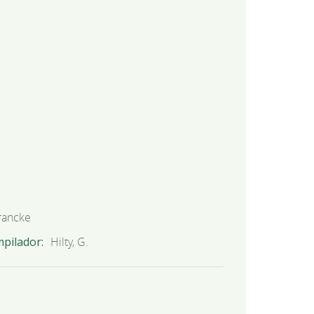
rancke
mpilador
Hilty, G.