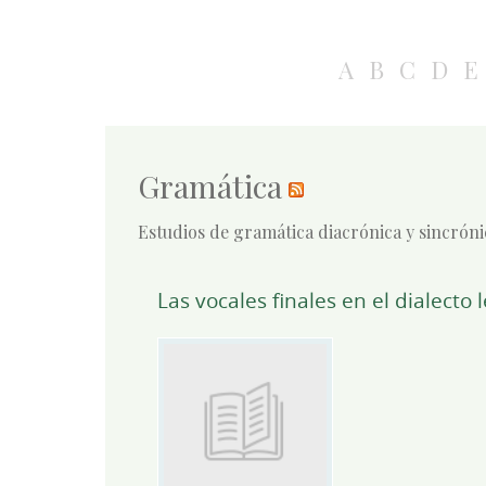
A
B
C
D
E
Gramática
Estudios de gramática diacrónica y sincróni
Las vocales finales en el dialect