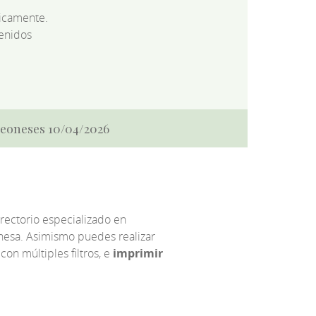
dicamente.
enidos
 Leoneses 10/04/2026
irectorio especializado en
eonesa. Asimismo puedes realizar
 con múltiples filtros, e
imprimir