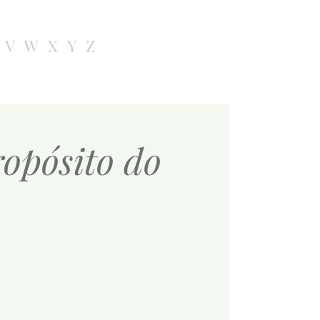
V
W
X
Y
Z
ropósito do