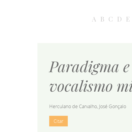
A
B
C
D
E
Paradigma e 
vocalismo m
Herculano de Carvalho, José Gonçalo
Citar