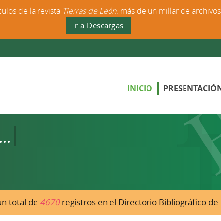
culos de la revista
Tierras de León
: más de un millar de archivo
Ir a Descargas
INICIO
PRESENTACIÓ
n total de
4670
registros en el Directorio Bibliográfico d