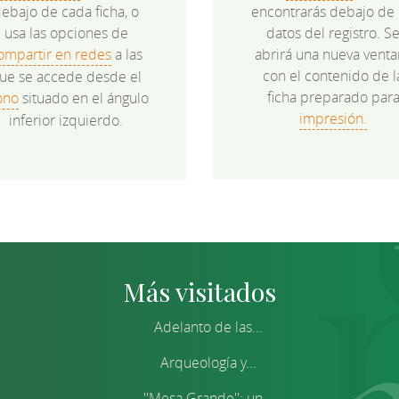
ebajo de cada ficha, o
encontrarás debajo de 
usa las opciones de
datos del registro. S
ompartir en redes
a las
abrirá una nueva venta
con el contenido de l
ue se accede desde el
ficha preparado par
ono
situado en el ángulo
impresión.
inferior izquierdo.
Más visitados
Adelanto de las...
Arqueología y...
''Mesa Grande'': un...