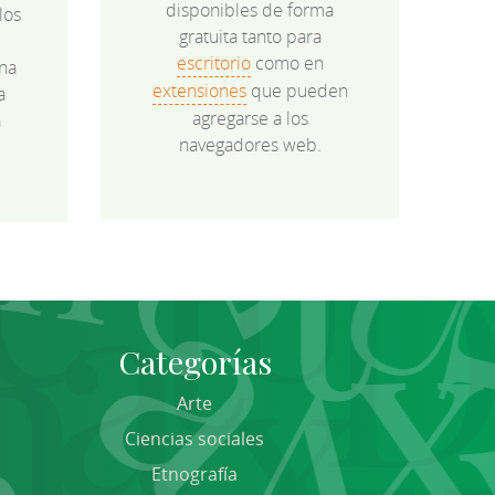
disponibles de forma
los
gratuita tanto para
e
escritorio
como en
na
extensiones
que pueden
a
agregarse a los
a
navegadores web.
Categorías
Arte
Ciencias sociales
Etnografía