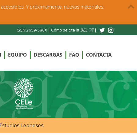
s accesibles. Y próximamente, nuevos materiales.
ISSN 2659-580X |
Cómo se cita la
BEL
|
N
EQUIPO
DESCARGAS
FAQ
CONTACTA
e Estudios Leoneses