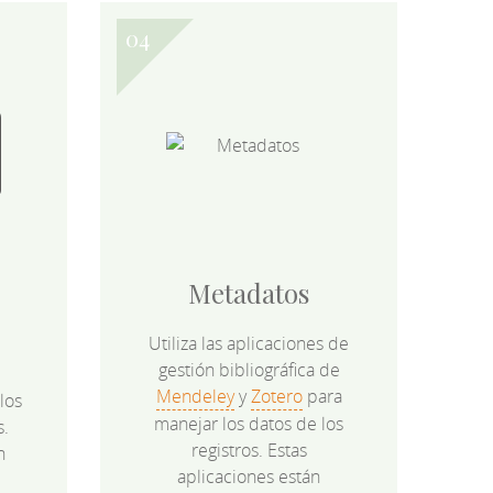
Metadatos
Utiliza las aplicaciones de
gestión bibliográfica de
Mendeley
y
Zotero
para
los
manejar los datos de los
s.
registros. Estas
n
aplicaciones están