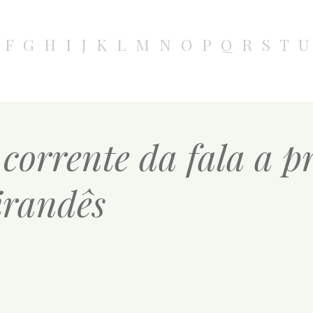
F
G
H
I
J
K
L
M
N
O
P
Q
R
S
T
U
corrente da fala a p
irandês