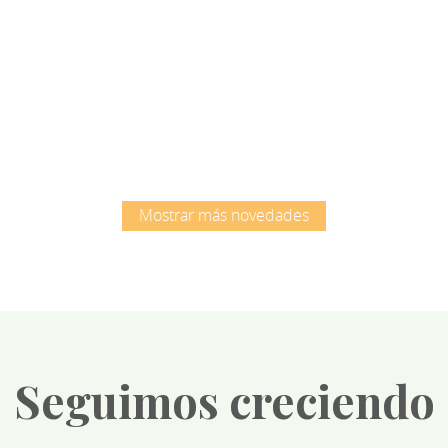
Root
Root
Mostrar más novedades
Seguimos creciendo