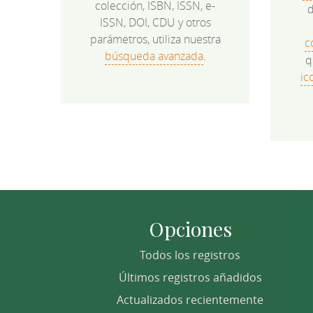
colección, ISBN, ISSN, e-
d
ISSN, DOI, CDU y otros
parámetros, utiliza nuestra
c
búsqueda avanzada
.
q
ic
Opciones
Todos los registros
Últimos registros añadidos
Actualizados recientemente