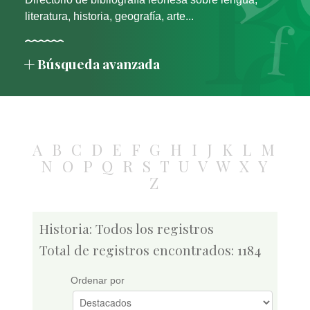
literatura, historia, geografía, arte...
Búsqueda avanzada
A
B
C
D
E
F
G
H
I
J
K
L
M
N
O
P
Q
R
S
T
U
V
W
X
Y
Z
Historia: Todos los registros
Total de registros encontrados: 1184
Ordenar por