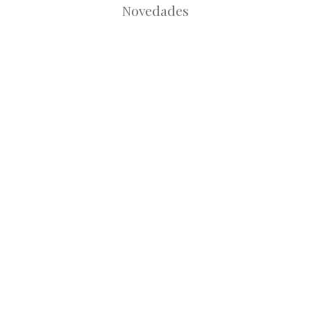
Novedades
Root
Root