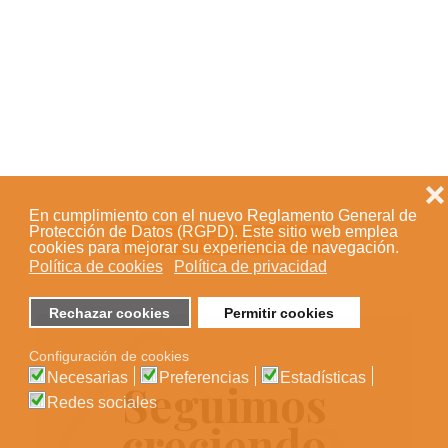
Root
❌
En cumplimiento con el nuevo Reglamento General de
Protección de Datos (RGPD). Este sitio web emplea
Mostrar más novedades
cookies para mejorar su experiencia de navegación.
Política de cookies
Política de privacidad
Rechazar cookies
Permitir cookies
Configuración de cookies
Necesarias
Preferencias
Estadísticas
Seguimos
Redes sociales
creciendo