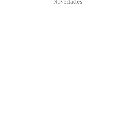
Novedades
Root
Root