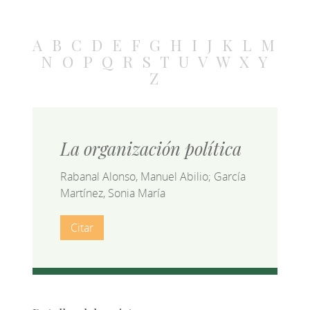
A
B
C
D
E
F
G
H
I
J
K
L
M
N
O
P
Q
R
S
T
U
V
W
X
Y
Z
La organización política
Rabanal Alonso, Manuel Abilio; García
Martínez, Sonia María
Citar