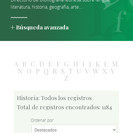
literatura, historia, geografía, arte...
Búsqueda avanzada
A
B
C
D
E
F
G
H
I
J
K
L
M
N
O
P
Q
R
S
T
U
V
W
X
Y
Z
Historia: Todos los registros
Total de registros encontrados: 1184
Ordenar por