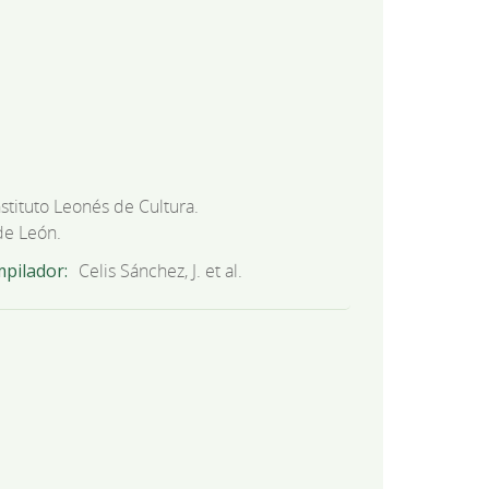
nstituto Leonés de Cultura.
de León.
mpilador
Celis Sánchez, J. et al.