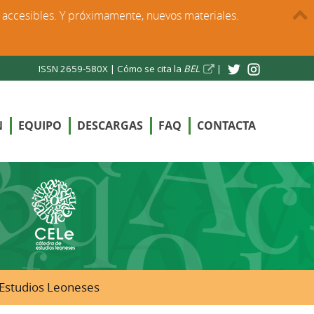
s accesibles. Y próximamente, nuevos materiales.
ISSN 2659-580X |
Cómo se cita la
BEL
|
N
EQUIPO
DESCARGAS
FAQ
CONTACTA
e Estudios Leoneses