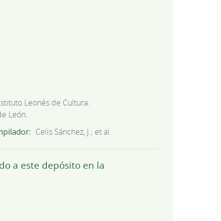
nstituto Leonés de Cultura.
de León.
mpilador
Celis Sánchez, J.; et al.
o a este depósito en la