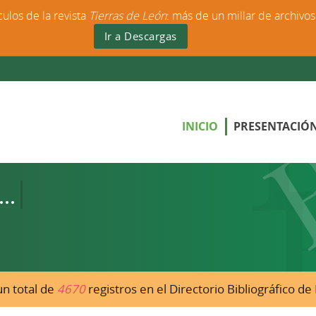
culos de la revista
Tierras de León
: más de un millar de archivo
Ir a Descargas
INICIO
PRESENTACIÓ
n total de
4670
registros en el Directorio Bibliográfico d