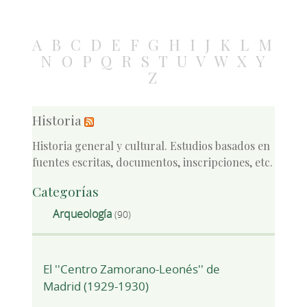
A
B
C
D
E
F
G
H
I
J
K
L
M
N
O
P
Q
R
S
T
U
V
W
X
Y
Z
Historia
Historia general y cultural. Estudios basados en
fuentes escritas, documentos, inscripciones, etc.
Categorías
Arqueología
(90)
El ''Centro Zamorano-Leonés'' de
Madrid (1929-1930)