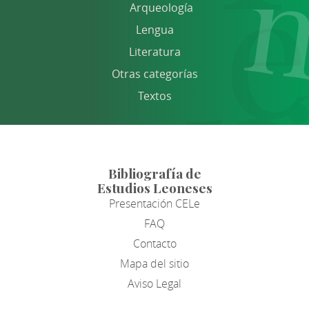
Arqueología
Lengua
Literatura
Otras categorías
Textos
Bibliografía de
Estudios Leoneses
Presentación CELe
FAQ
Contacto
Mapa del sitio
Aviso Legal