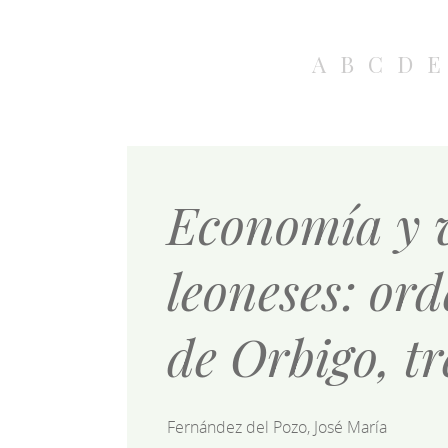
A
B
C
D
E
Economía y v
leoneses: or
de Orbigo, tr
Fernández del Pozo, José María