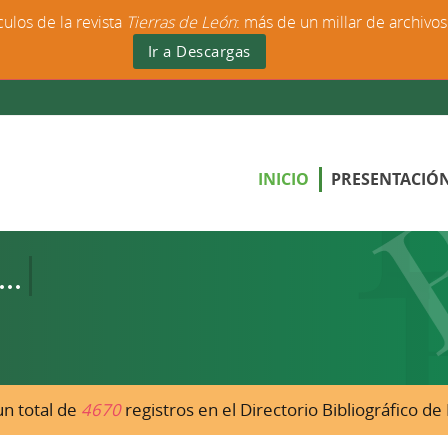
culos de la revista
Tierras de León
: más de un millar de archivo
Ir a Descargas
INICIO
PRESENTACIÓ
n total de
4670
registros en el Directorio Bibliográfico d