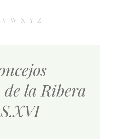
V
W
X
Y
Z
oncejos
 de la Ribera
l S.XVI