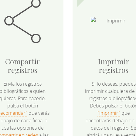
Compartir
Imprimir
registros
registros
Envía los registros
Si lo deseas, puedes
bibliográficos a quien
imprimir cualquiera de 
quieras. Para hacerlo,
registros bibliográfico
pulsa el botón
Debes pulsar el botó
Recomendar"
que verás
"Imprimir"
que
ebajo de cada ficha, o
encontrarás debajo de 
usa las opciones de
datos del registro. S
ompartir en redes
a las
abrirá una nueva venta