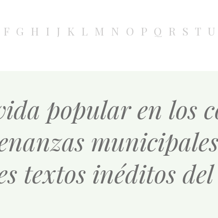
F
G
H
I
J
K
L
M
N
O
P
Q
R
S
T
U
ida popular en los c
denanzas municipales
es textos inéditos de