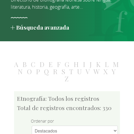
literatura, historia, geografía, arte...
Búsqueda avanzada
A
B
C
D
E
F
G
H
I
J
K
L
M
N
O
P
Q
R
S
T
U
V
W
X
Y
Z
Etnografía: Todos los registros
Total de registros encontrados: 330
Ordenar por