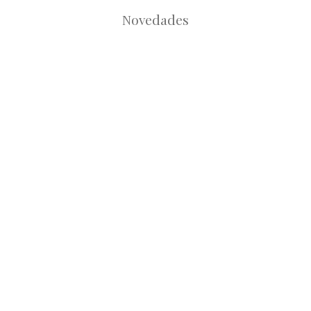
Novedades
Root
Root