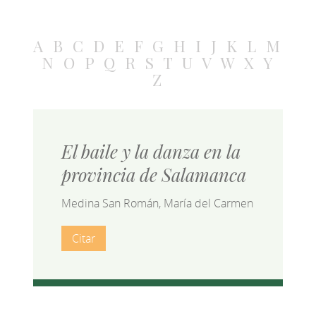
A
B
C
D
E
F
G
H
I
J
K
L
M
N
O
P
Q
R
S
T
U
V
W
X
Y
Z
El baile y la danza en la
provincia de Salamanca
Medina San Román, María del Carmen
Citar