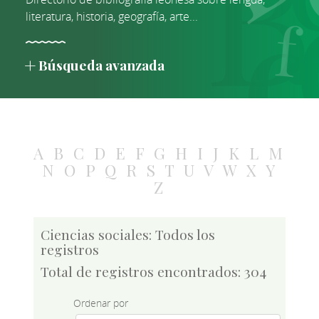
literatura, historia, geografía, arte...
Búsqueda avanzada
A
B
C
D
E
F
G
H
I
J
K
L
M
N
O
P
Q
R
S
T
U
V
W
X
Y
Z
Ciencias sociales: Todos los
registros
Total de registros encontrados: 304
Ordenar por