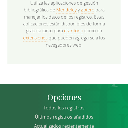
Utiliza las aplicaciones de gestión
bibliográfica de
Mendeley
y
Zotero
para
manejar los datos de los registros. Estas
aplicaciones están disponibles de forma
gratuita tanto para
escritorio
como en
extensiones
que pueden agregarse a los
navegadores web.
Opciones
Todos los registros
Últimos registros añadidos
Actualizados recientemente