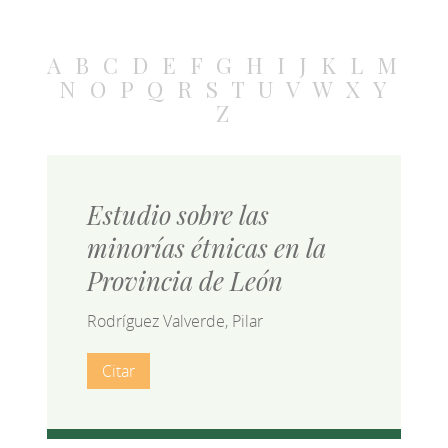
A
B
C
D
E
F
G
H
I
J
K
L
M
N
O
P
Q
R
S
T
U
V
W
X
Y
Z
Estudio sobre las
minorías étnicas en la
Provincia de León
Rodríguez Valverde, Pilar
Citar