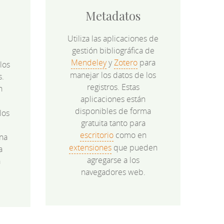
Metadatos
Utiliza las aplicaciones de
gestión bibliográfica de
Mendeley
y
Zotero
para
los
manejar los datos de los
s.
registros. Estas
n
aplicaciones están
disponibles de forma
los
gratuita tanto para
e
escritorio
como en
na
extensiones
que pueden
a
agregarse a los
a
navegadores web.