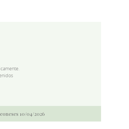
dicamente.
enidos
 Leoneses 10/04/2026