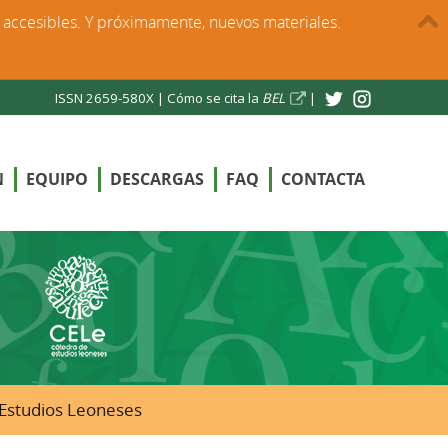
s accesibles. Y próximamente, nuevos materiales.
ISSN 2659-580X |
Cómo se cita la
BEL
|
N
EQUIPO
DESCARGAS
FAQ
CONTACTA
e Estudios Leoneses