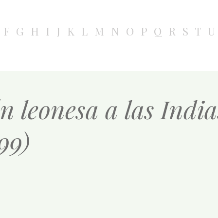
F
G
H
I
J
K
L
M
N
O
P
Q
R
S
T
U
 leonesa a las Indias
99)