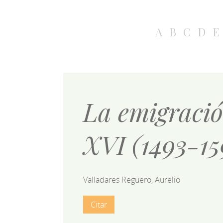
A
B
C
D
E
La emigración
XVI (1493-15
Valladares Reguero, Aurelio
Citar