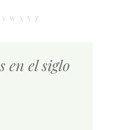
V
W
X
Y
Z
 en el siglo