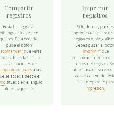
Compartir
Imprimir
registros
registros
Envía los registros
Si lo deseas, puedes
bibliográficos a quien
imprimir cualquiera de 
quieras. Para hacerlo,
registros bibliográfico
pulsa el botón
Debes pulsar el botó
Recomendar"
que verás
"Imprimir"
que
ebajo de cada ficha, o
encontrarás debajo de 
usa las opciones de
datos del registro. S
ompartir en redes
a las
abrirá una nueva venta
con el contenido de l
ue se accede desde el
ficha preparado par
ono
situado en el ángulo
impresión.
inferior izquierdo.