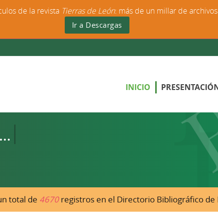
culos de la revista
Tierras de León
: más de un millar de archivo
Ir a Descargas
INICIO
PRESENTACIÓ
n total de
4670
registros en el Directorio Bibliográfico d