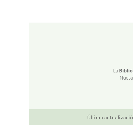
La
Bibli
Nuest
Última actualizació