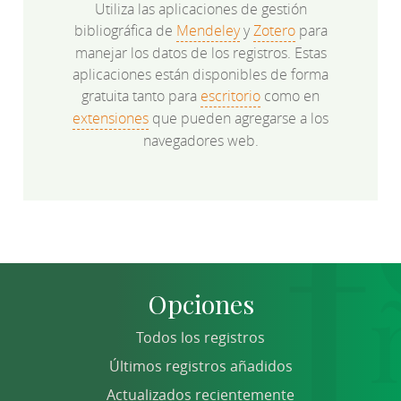
Utiliza las aplicaciones de gestión
bibliográfica de
Mendeley
y
Zotero
para
manejar los datos de los registros. Estas
aplicaciones están disponibles de forma
gratuita tanto para
escritorio
como en
extensiones
que pueden agregarse a los
navegadores web.
Opciones
Todos los registros
Últimos registros añadidos
Actualizados recientemente