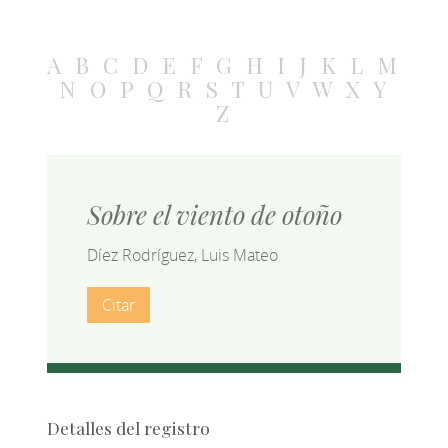
A
B
C
D
E
F
G
H
I
J
K
L
M
N
O
P
Q
R
S
T
U
V
W
X
Y
Z
Sobre el viento de otoño
Díez Rodríguez, Luis Mateo
Citar
Detalles del registro