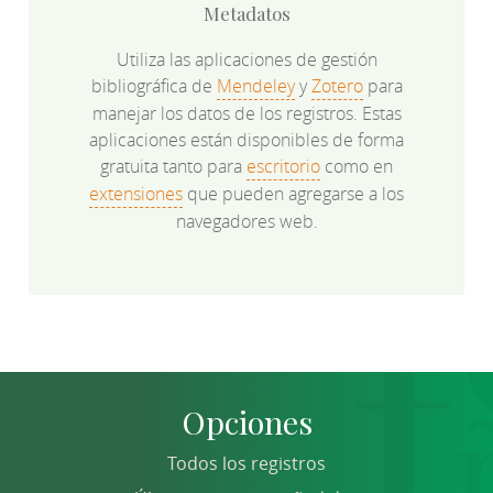
Metadatos
Utiliza las aplicaciones de gestión
bibliográfica de
Mendeley
y
Zotero
para
manejar los datos de los registros. Estas
aplicaciones están disponibles de forma
gratuita tanto para
escritorio
como en
extensiones
que pueden agregarse a los
navegadores web.
Opciones
Todos los registros