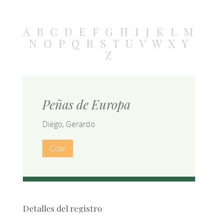
A
B
C
D
E
F
G
H
I
J
K
L
M
N
O
P
Q
R
S
T
U
V
W
X
Y
Z
Peñas de Europa
Diego, Gerardo
Citar
Detalles del registro