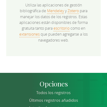
Utiliza las aplicaciones de gestión
bibliográfica de
Mendeley
y
Zotero
para
manejar los datos de los registros. Estas
aplicaciones están disponibles de forma
gratuita tanto para
escritorio
como en
extensiones
que pueden agregarse a los
navegadores web.
Opciones
Todos los registros
Últimos registros añadidos