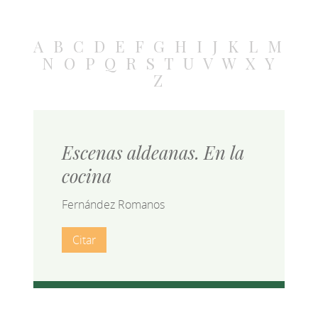
A
B
C
D
E
F
G
H
I
J
K
L
M
N
O
P
Q
R
S
T
U
V
W
X
Y
Z
Escenas aldeanas. En la
cocina
Fernández Romanos
Citar