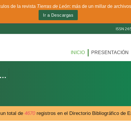
culos de la revista
Tierras de León
: más de un millar de archivo
Ir a Descargas
ISSN 26
INICIO
PRESENTACIÓN
un total de
4670
registros en el Directorio Bibliográfico de