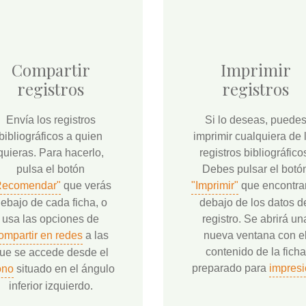
Compartir
Imprimir
registros
registros
Envía los registros
Si lo deseas, puede
bibliográficos a quien
imprimir cualquiera de 
quieras. Para hacerlo,
registros bibliográfico
pulsa el botón
Debes pulsar el botó
Recomendar"
que verás
"Imprimir"
que encontra
ebajo de cada ficha, o
debajo de los datos d
usa las opciones de
registro. Se abrirá un
ompartir en redes
a las
nueva ventana con e
contenido de la ficha
ue se accede desde el
preparado para
impresi
ono
situado en el ángulo
inferior izquierdo.