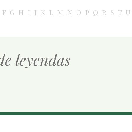
F
G
H
I
J
K
L
M
N
O
P
Q
R
S
T
U
 de leyendas