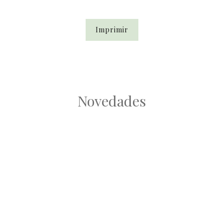
Imprimir
Novedades
Root
Root