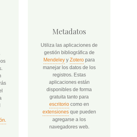
Metadatos
Utiliza las aplicaciones de
gestión bibliográfica de
s
Mendeley
y
Zotero
para
los
manejar los datos de los
s.
registros. Estas
n
aplicaciones están
rás
disponibles de forma
el
gratuita tanto para
a
escritorio
como en
l
extensiones
que pueden
agregarse a los
ón.
navegadores web.