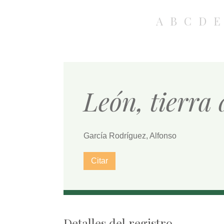
A
B
C
D
E
León, tierra
García Rodríguez, Alfonso
Citar
Detalles del registro