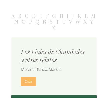
A
B
C
D
E
F
G
H
I
J
K
L
M
N
O
P
Q
R
S
T
U
V
W
X
Y
Z
Los viajes de Chumbales
y otros relatos
Moreno Blanco, Manuel
Citar