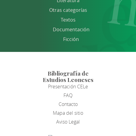
Literatura
Otras categorías
Textos
Documentación
Ficción
Bibliografía de
Estudios Leoneses
Presentación CELe
FAQ
Contacto
Mapa del sitio
Aviso Legal