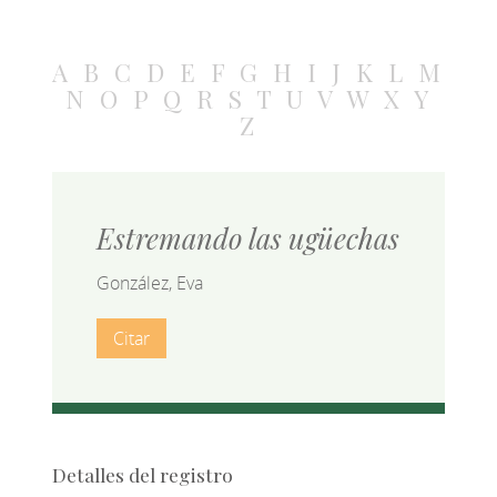
A
B
C
D
E
F
G
H
I
J
K
L
M
N
O
P
Q
R
S
T
U
V
W
X
Y
Z
Estremando las ugüechas
González, Eva
Citar
Detalles del registro