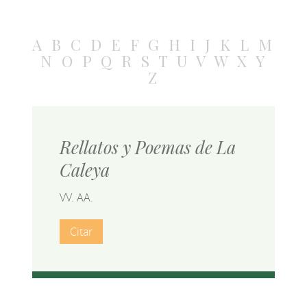
A
B
C
D
E
F
G
H
I
J
K
L
M
N
O
P
Q
R
S
T
U
V
W
X
Y
Z
Rellatos y Poemas de La
Caleya
VV. AA.
Citar