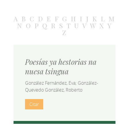
A
B
C
D
E
F
G
H
I
J
K
L
M
N
O
P
Q
R
S
T
U
V
W
X
Y
Z
Poesías ya hestorias na
nuesa tsingua
González Fernández, Eva; González-
Quevedo González, Roberto
Citar