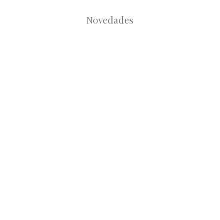
Novedades
Root
Root