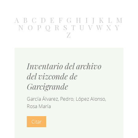
A
B
C
D
E
F
G
H
I
J
K
L
M
N
O
P
Q
R
S
T
U
V
W
X
Y
Z
Inventario del archivo
del vizconde de
Garcigrande
García Álvarez, Pedro; López Alonso,
Rosa María
Citar