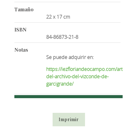
Tamaño
22 x 17 cm
ISBN
84-86873-21-8
Notas
Se puede adquirir en:
https://iezfloriandeocampo.com/articulo/i
del-archivo-del-vizconde-de-
garcigrande/
Imprimir