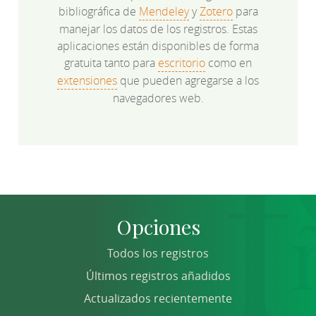
bibliográfica de
Mendeley
y
Zotero
para
manejar los datos de los registros. Estas
aplicaciones están disponibles de forma
gratuita tanto para
escritorio
como en
extensiones
que pueden agregarse a los
navegadores web.
Opciones
Todos los registros
Últimos registros añadidos
Actualizados recientemente