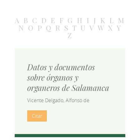
A
B
C
D
E
F
G
H
I
J
K
L
M
N
O
P
Q
R
S
T
U
V
W
X
Y
Z
Datos y documentos
sobre órganos y
organeros de Salamanca
Vicente Delgado, Alfonso de
Citar