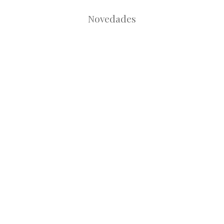
Novedades
Root
Root