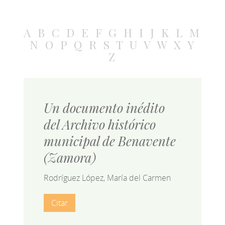
A
B
C
D
E
F
G
H
I
J
K
L
M
N
O
P
Q
R
S
T
U
V
W
X
Y
Z
Un documento inédito
del Archivo histórico
municipal de Benavente
(Zamora)
Rodríguez López, María del Carmen
Citar