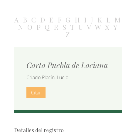
A
B
C
D
E
F
G
H
I
J
K
L
M
N
O
P
Q
R
S
T
U
V
W
X
Y
Z
Carta Puebla de Laciana
Criado Placín, Lucio
Citar
Detalles del registro