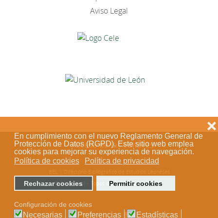
Aviso Legal
❌
En cumplimiento con el nuevo Reglamento General de
Acceso de los editores
Protección de Datos (RGPD). Este sitio web emplea
cookies para mejorar su experiencia de navegación.
Política de cookies
Política de privacidad
BEL | Directorio Bibliográfico de Estudios Leoneses
© 2018-2023 - Todos los derechos reservados
Rechazar cookies
Permitir cookies
Configuración de cookies
Necesarias
Preferencias
Estadísticas