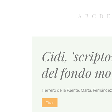
A
B
C
D
E
Cidi, 'scrip
del fondo mo
Herrero de la Fuente, Marta; Fernández 
Citar