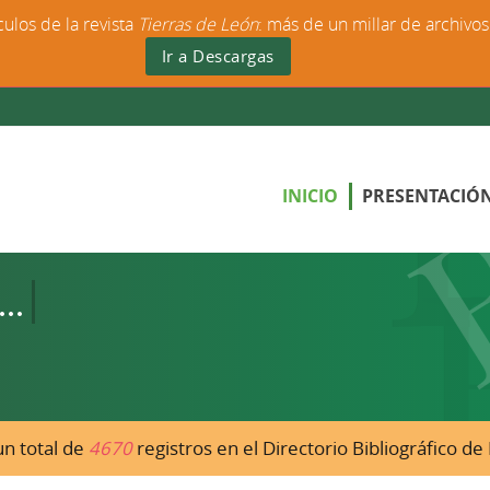
culos de la revista
Tierras de León
: más de un millar de archivo
Ir a Descargas
INICIO
PRESENTACIÓ
n total de
4670
registros en el Directorio Bibliográfico d