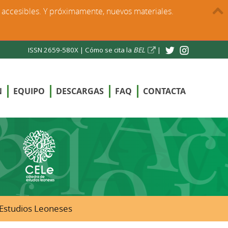
s accesibles. Y próximamente, nuevos materiales.
ISSN 2659-580X |
Cómo se cita la
BEL
|
N
EQUIPO
DESCARGAS
FAQ
CONTACTA
e Estudios Leoneses