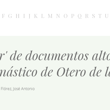
F
G
H
I
J
K
L
M
N
O
P
Q
R
S
T
U
tor' de documentos al
nástico de Otero de 
Flórez, José Antonio