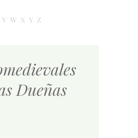
V
W
X
Y
Z
tomedievales
las Dueñas