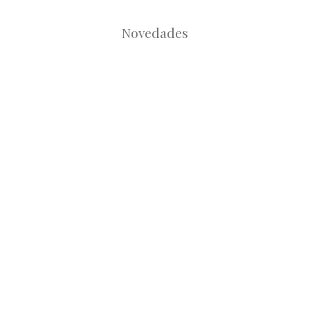
Novedades
Root
Root