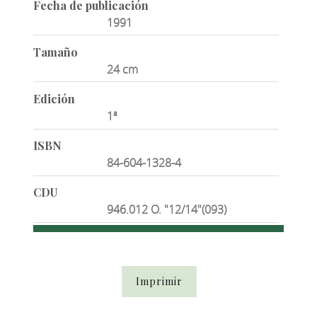
Fecha de publicación
1991
Tamaño
24 cm
Edición
1ª
ISBN
84-604-1328-4
CDU
946.012 O. "12/14"(093)
Imprimir