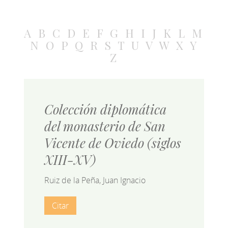
A
B
C
D
E
F
G
H
I
J
K
L
M
N
O
P
Q
R
S
T
U
V
W
X
Y
Z
Colección diplomática
del monasterio de San
Vicente de Oviedo (siglos
XIII-XV)
Ruiz de la Peña, Juan Ignacio
Citar