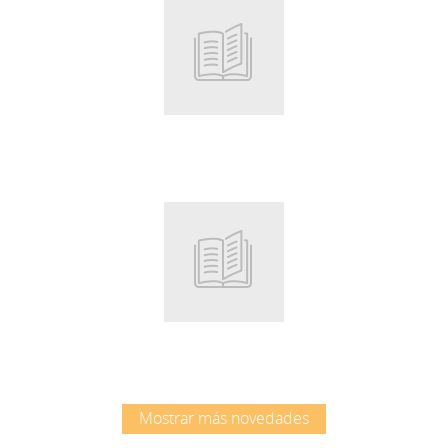
Root
Root
Mostrar más novedades