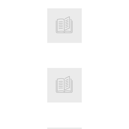
Root
Root