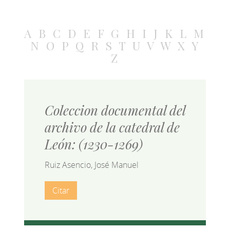
A
B
C
D
E
F
G
H
I
J
K
L
M
N
O
P
Q
R
S
T
U
V
W
X
Y
Z
Coleccion documental del
archivo de la catedral de
León: (1230-1269)
Ruiz Asencio, José Manuel
Citar