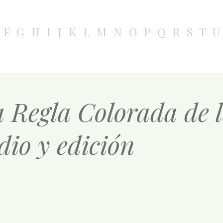
F
G
H
I
J
K
L
M
N
O
P
Q
R
S
T
U
a Regla Colorada de l
dio y edición