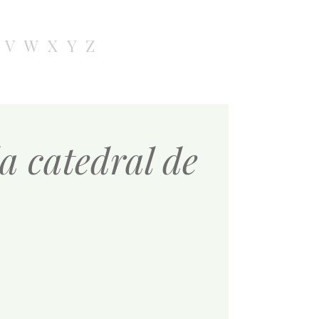
V
W
X
Y
Z
a catedral de