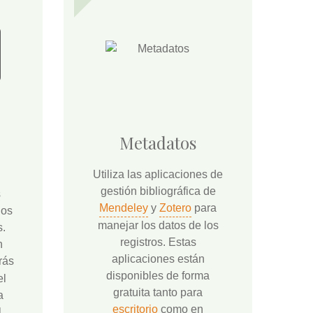
Metadatos
Utiliza las aplicaciones de
gestión bibliográfica de
s
Mendeley
y
Zotero
para
los
manejar los datos de los
s.
registros. Estas
n
aplicaciones están
rás
disponibles de forma
el
gratuita tanto para
a
escritorio
como en
l