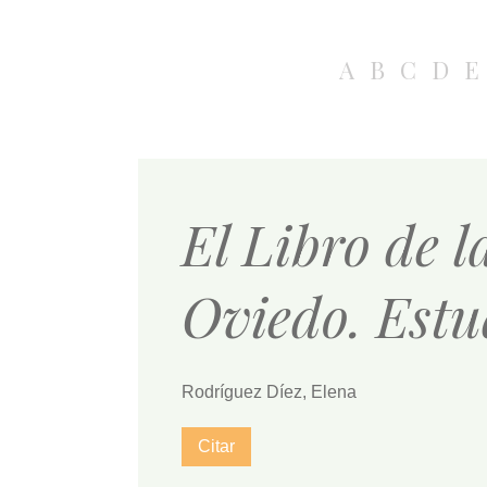
A
B
C
D
E
El Libro de l
Oviedo. Estu
Rodríguez Díez, Elena
Citar