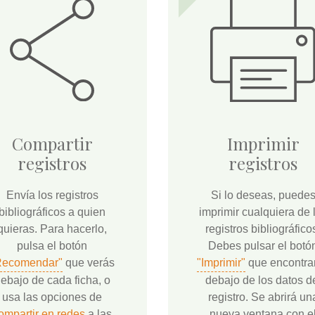
Compartir
Imprimir
registros
registros
Envía los registros
Si lo deseas, puede
bibliográficos a quien
imprimir cualquiera de 
quieras. Para hacerlo,
registros bibliográfico
pulsa el botón
Debes pulsar el botó
Recomendar"
que verás
"Imprimir"
que encontra
ebajo de cada ficha, o
debajo de los datos d
usa las opciones de
registro. Se abrirá un
ompartir en redes
a las
nueva ventana con e