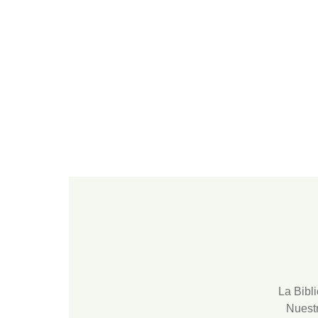
Root
La
Bibl
Nuest