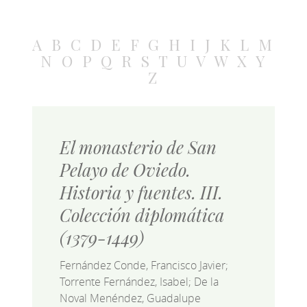
A
B
C
D
E
F
G
H
I
J
K
L
M
N
O
P
Q
R
S
T
U
V
W
X
Y
Z
El monasterio de San
Pelayo de Oviedo.
Historia y fuentes. III.
Colección diplomática
(1379-1449)
Fernández Conde, Francisco Javier;
Torrente Fernández, Isabel; De la
Noval Menéndez, Guadalupe