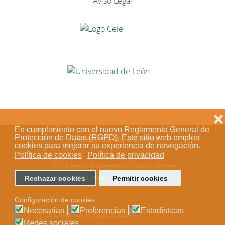
Aviso Legal
❌
En cumplimiento con el nuevo Reglamento General de
Protección de Datos (RGPD). Este sitio web emplea
Acceso de los editores
cookies para mejorar su experiencia de navegación.
Política de cookies
Política de privacidad
BEL | Directorio Bibliográfico de Estudios Leoneses
Rechazar cookies
Permitir cookies
© 2018-2023 - Todos los derechos reservados
Configuración de cookies
Necesarias
Preferencias
Estadísticas
Desarrollo web a cargo de Stílogo
Redes sociales