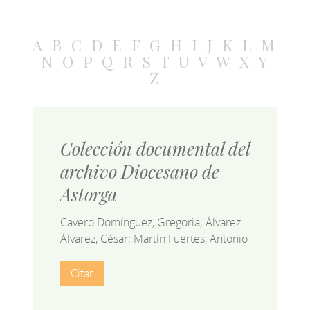
A
B
C
D
E
F
G
H
I
J
K
L
M
N
O
P
Q
R
S
T
U
V
W
X
Y
Z
Colección documental del
archivo Diocesano de
Astorga
Cavero Domínguez, Gregoria; Álvarez
Álvarez, César; Martín Fuertes, Antonio
Citar