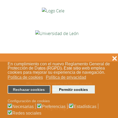
❌
En cumplimiento con el nuevo Reglamento General de
Protección de Datos (RGPD). Este sitio web emplea
Acceso de los editores
cookies para mejorar su experiencia de navegación.
Política de cookies
Política de privacidad
BEL | Directorio Bibliográfico de Estudios Leoneses
Rechazar cookies
Permitir cookies
© 2018-2023 - Todos los derechos reservados
Configuración de cookies
Necesarias
Preferencias
Estadísticas
Desarrollo web a cargo de Stílogo
Redes sociales