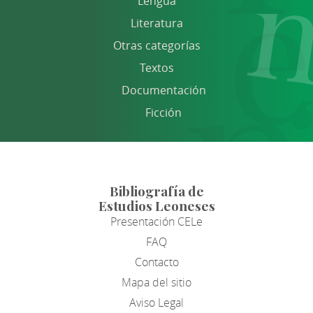
Lengua
Literatura
Otras categorías
Textos
Documentación
Ficción
Bibliografía de
Estudios Leoneses
Presentación CELe
FAQ
Contacto
Mapa del sitio
Aviso Legal