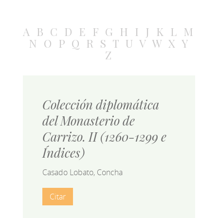
A
B
C
D
E
F
G
H
I
J
K
L
M
N
O
P
Q
R
S
T
U
V
W
X
Y
Z
Colección diplomática
del Monasterio de
Carrizo. II (1260-1299 e
Índices)
Casado Lobato, Concha
Citar