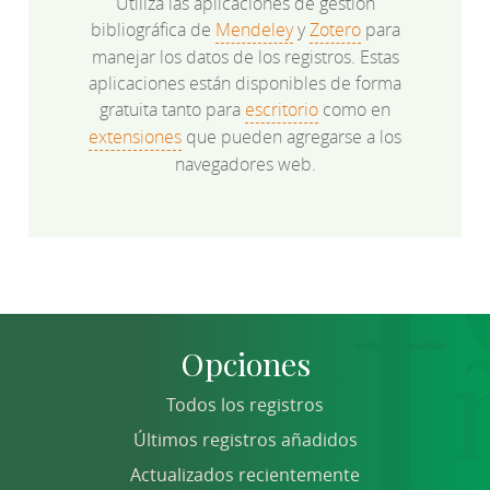
Utiliza las aplicaciones de gestión
bibliográfica de
Mendeley
y
Zotero
para
manejar los datos de los registros. Estas
aplicaciones están disponibles de forma
gratuita tanto para
escritorio
como en
extensiones
que pueden agregarse a los
navegadores web.
Opciones
Todos los registros
Últimos registros añadidos
Actualizados recientemente