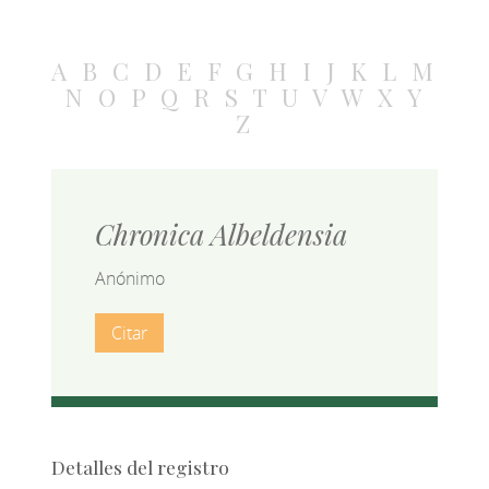
A
B
C
D
E
F
G
H
I
J
K
L
M
N
O
P
Q
R
S
T
U
V
W
X
Y
Z
Chronica Albeldensia
Anónimo
Citar
Detalles del registro