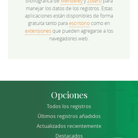
bibliográfica de
Mendeley
y
Zotero
para
manejar los datos de los registros. Estas
aplicaciones están disponibles de forma
gratuita tanto para
escritorio
como en
extensiones
que pueden agregarse a los
navegadores web.
Opciones
Todos los registros
Últimos registros añadidos
Actualizados recientemente
Destacados