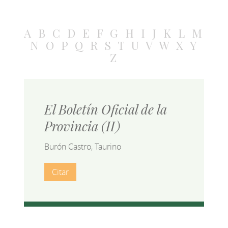
A
B
C
D
E
F
G
H
I
J
K
L
M
N
O
P
Q
R
S
T
U
V
W
X
Y
Z
El Boletín Oficial de la
Provincia (II)
Burón Castro, Taurino
Citar