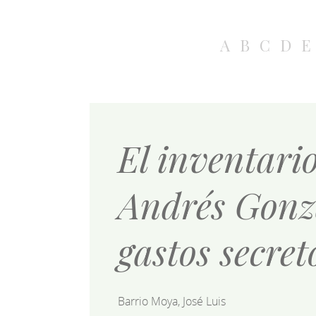
A
B
C
D
E
El inventario
Andrés Gonzá
gastos secret
Barrio Moya, José Luis