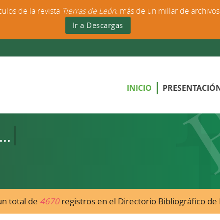
culos de la revista
Tierras de León
: más de un millar de archivo
Ir a Descargas
INICIO
PRESENTACIÓ
n total de
4670
registros en el Directorio Bibliográfico d