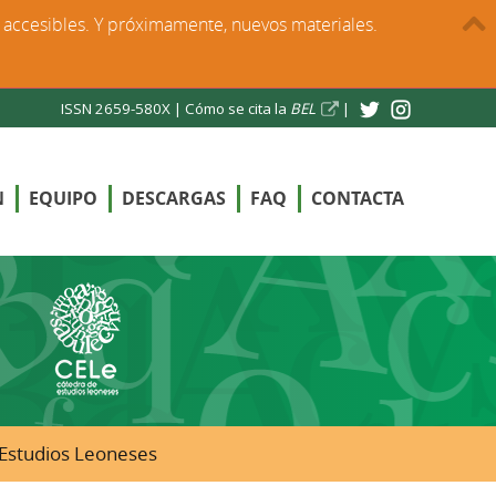
s accesibles. Y próximamente, nuevos materiales.
ISSN 2659-580X |
Cómo se cita la
BEL
|
N
EQUIPO
DESCARGAS
FAQ
CONTACTA
e Estudios Leoneses