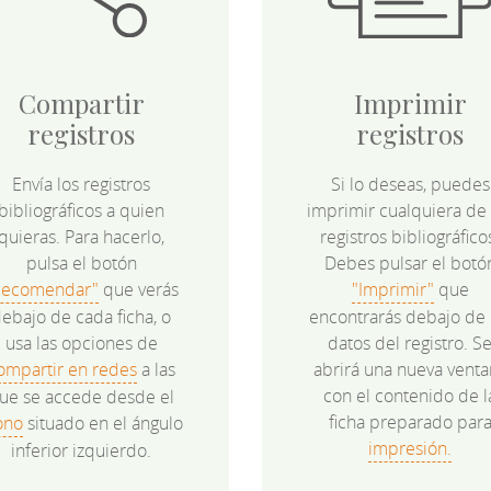
Compartir
Imprimir
registros
registros
Envía los registros
Si lo deseas, puedes
bibliográficos a quien
imprimir cualquiera de 
quieras. Para hacerlo,
registros bibliográfico
pulsa el botón
Debes pulsar el botó
Recomendar"
que verás
"Imprimir"
que
ebajo de cada ficha, o
encontrarás debajo de 
usa las opciones de
datos del registro. S
ompartir en redes
a las
abrirá una nueva venta
con el contenido de l
ue se accede desde el
ficha preparado par
ono
situado en el ángulo
impresión.
inferior izquierdo.