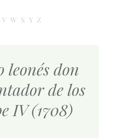
V
W
X
Y
Z
o leonés don
ntador de los
pe IV (1708)