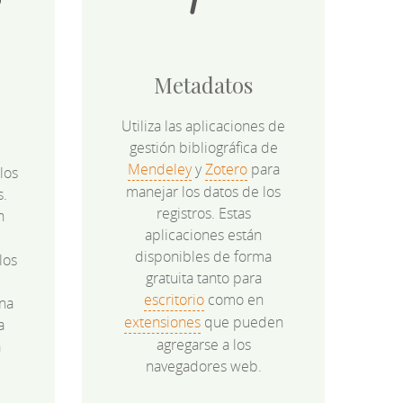
Metadatos
Utiliza las aplicaciones de
gestión bibliográfica de
Mendeley
y
Zotero
para
los
manejar los datos de los
s.
registros. Estas
n
aplicaciones están
disponibles de forma
los
gratuita tanto para
e
escritorio
como en
na
extensiones
que pueden
a
agregarse a los
a
navegadores web.