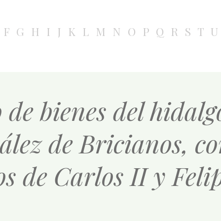
F
G
H
I
J
K
L
M
N
O
P
Q
R
S
T
U
 de bienes del hidalg
lez de Bricianos, co
os de Carlos II y Feli