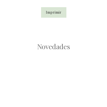
Imprimir
Novedades
Root
Root