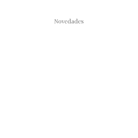
Novedades
Root
Root