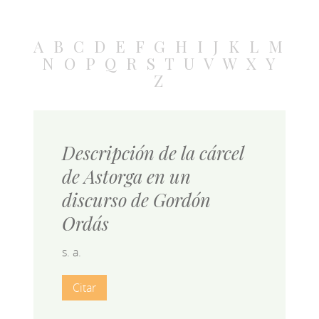
A
B
C
D
E
F
G
H
I
J
K
L
M
N
O
P
Q
R
S
T
U
V
W
X
Y
Z
Descripción de la cárcel
de Astorga en un
discurso de Gordón
Ordás
s. a.
Citar